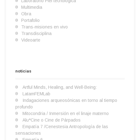
Laboratorio Piel tecnológica
e
Multimedia
Obra
e
Portafolio
Trans-misiones en vivo
n
Transdisciplina
t
Videoarte
r
a
S
I
B
O
a
L
e
n
i
b
r
a
d
noticias
m
v
o
r
t
b
b
e
s
a
e
o
a
l
s
c
+
r
Artful Minds, Healing, and Well-Being:
s
a
t
é
c
a
LatamFEMLab
n
i
n
i
t
Indagaciones arqueosónicas en torno al tiempo
z
g
i
e
o
profundo
a
a
c
n
r
Mitocondria / Inmersión en el linaje materno
c
a
c
i
Alu*Cine o Cine de Párpados
i
i
o
Empatía 7 /Cenestesia Antropología de las
ó
a
sensaciones
n
Empatía 6