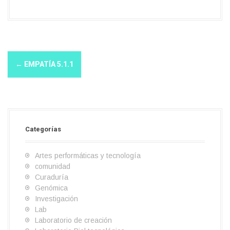
N
←
EMPATÍA 5.1.1
a
v
e
g
Categorías
a
Artes performáticas y tecnología
c
comunidad
i
Curaduría
Genómica
ó
Investigación
n
Lab
Laboratorio de creación
d