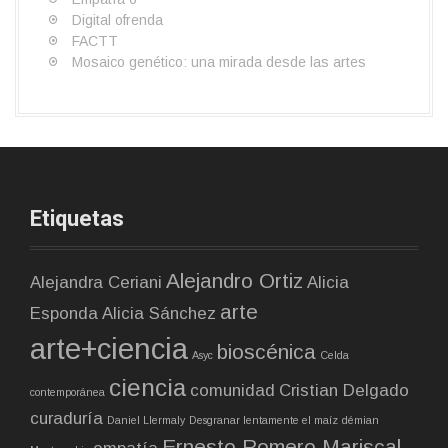
Digital ofrenda
FACTT
Mosaico genético: una mirada desde las artes
Etiquetas
Alejandro Ortiz
Alejandra Ceriani
Alicia
arte
Esponda
Alicia Sánchez
arte+ciencia
bioscénica
Asyc
Celda
ciencia
comunidad
Cristian Delgado
contemporánea
curaduría
Daniel Llermaly
Desgranar lentamente el maíz
démian
Ernesto Romero Mariscal