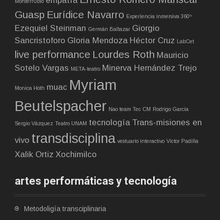
empatía
Monterrubio
Guasp
Eurídice Navarro
Experiencia inmersiva 360º
Ezequiel Steinman
Giorgio
Germán Baltazar
Sancristoforo
Gloria Mendoza
Héctor Cruz
LabCet
live performance
Lourdes Roth
Mauricio
Sotelo Vargas
Minerva Hernández Trejo
META-teatro
Myriam
muac
Monica Hoth
Beutelspacher
Nao team Tec CM
Rodrigo García
tecnología
Trans-misiones en
Sergio Vázquez
Teatro UNAM
transdisciplina
vivo
vestuario interactivo
Víctor Padilla
Xalik Ortiz
Xochimilco
artes performáticas y tecnología
Metodoligía transciplinaria