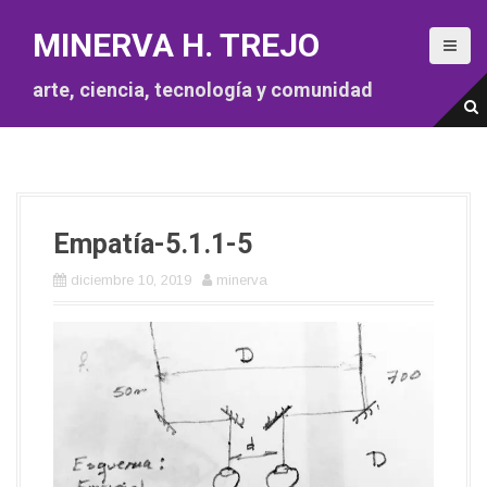
S
a
MINERVA H. TREJO
l
t
arte, ciencia, tecnología y comunidad
a
r
a
l
c
o
Empatía-5.1.1-5
n
t
diciembre 10, 2019
minerva
e
n
i
d
o