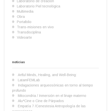
Laboratorio de creación
d
Laboratorio Piel tecnológica
e
Multimedia
Obra
e
Portafolio
Trans-misiones en vivo
n
Transdisciplina
t
Videoarte
r
a
S
I
B
O
a
L
e
n
i
b
r
a
d
noticias
m
v
o
r
t
b
b
e
s
a
e
o
a
l
s
c
+
r
Artful Minds, Healing, and Well-Being:
s
a
t
é
c
a
LatamFEMLab
n
i
n
i
t
Indagaciones arqueosónicas en torno al tiempo
z
g
i
e
o
profundo
a
a
c
n
r
Mitocondria / Inmersión en el linaje materno
c
a
c
i
Alu*Cine o Cine de Párpados
i
i
o
Empatía 7 /Cenestesia Antropología de las
ó
a