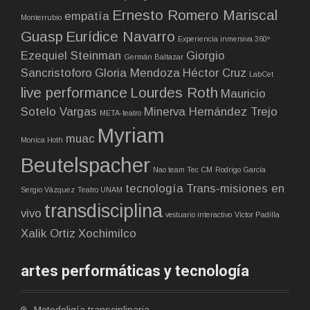
Ernesto Romero Mariscal
empatía
Monterrubio
Guasp
Eurídice Navarro
Experiencia inmersiva 360º
Ezequiel Steinman
Giorgio
Germán Baltazar
Sancristoforo
Gloria Mendoza
Héctor Cruz
LabCet
live performance
Lourdes Roth
Mauricio
Sotelo Vargas
Minerva Hernández Trejo
META-teatro
Myriam
muac
Monica Hoth
Beutelspacher
Nao team Tec CM
Rodrigo García
tecnología
Trans-misiones en
Sergio Vázquez
Teatro UNAM
transdisciplina
vivo
vestuario interactivo
Víctor Padilla
Xalik Ortiz
Xochimilco
artes performáticas y tecnología