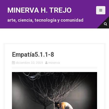
S
a
MINERVA H. TREJO
l
t
arte, ciencia, tecnología y comunidad
a
r
a
l
c
o
Empatía5.1.1-8
n
t
diciembre 10, 2019
minerva
e
n
i
d
o