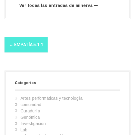
Ver todas las entradas de minerva
N
←
EMPATÍA 5.1.1
a
v
e
g
Categorías
a
Artes performáticas y tecnología
c
comunidad
i
Curaduría
Genómica
ó
Investigación
n
Lab