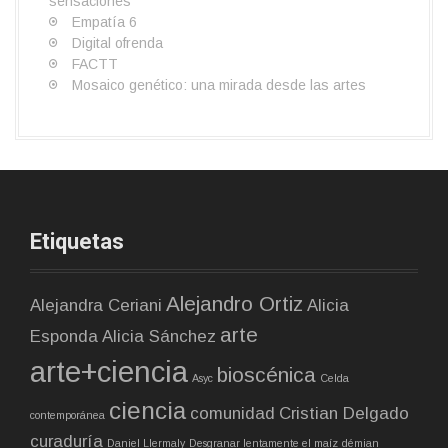
sensaciones
n
Empatía 6
Digital ofrenda
FACTT
Mosaico genético: una mirada desde las artes
Etiquetas
Alejandro Ortiz
Alejandra Ceriani
Alicia
arte
Esponda
Alicia Sánchez
arte+ciencia
bioscénica
Asyc
Celda
ciencia
comunidad
Cristian Delgado
contemporánea
curaduría
Daniel Llermaly
Desgranar lentamente el maíz
démian