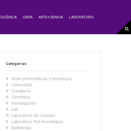
IOSCÉNICA
OBRA
ARTE+CIENCIA
LABORATORIO
Categorías
Artes performáticas y tecnología
comunidad
Curaduría
Genómica
Investigación
Lab
Laboratorio de creación
Laboratorio Piel tecnológica
Multimedia