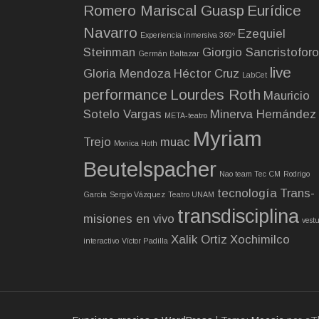
n
Romero Mariscal Guasp
Eurídice
t
Navarro
Ezequiel
Experiencia inmersiva 360º
Steinman
Giorgio Sancristoforo
r
Germán Baltazar
live
Gloria Mendoza
Héctor Cruz
a
LabCet
performance
Lourdes Roth
Mauricio
d
Sotelo Vargas
Minerva Hernández
META-teatro
a
Myriam
Trejo
muac
Monica Hoth
s
Beutelspacher
Nao team Tec CM
Rodrigo
tecnología
Trans-
García
Sergio Vázquez
Teatro UNAM
transdisciplina
misiones en vivo
vestu
Xalik Ortiz
Xochimilco
interactivo
Víctor Padilla