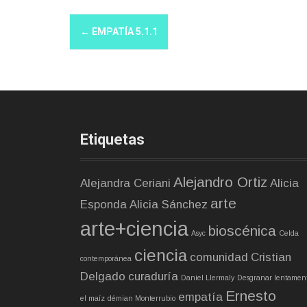
N
←
EMPATÍA 5.1.1
a
v
e
g
a
Etiquetas
c
i
Alejandro Ortiz
Alejandra Ceriani
Alicia
ó
arte
Esponda
Alicia Sánchez
n
arte+ciencia
bioscénica
Asyc
Celda
d
ciencia
comunidad
Cristian
contemporánea
e
Delgado
curaduría
Daniel Llermaly
Desgranar lentamen
e
Ernesto
empatía
el maíz
démian Monterrubio