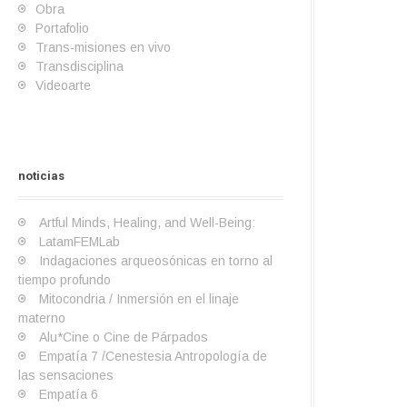
Obra
Portafolio
Trans-misiones en vivo
Transdisciplina
Videoarte
S
I
B
O
a
L
e
n
i
b
r
a
noticias
m
v
o
r
t
b
b
e
s
a
e
o
l
s
c
+
r
Artful Minds, Healing, and Well-Being:
a
t
é
c
a
LatamFEMLab
n
i
n
i
t
Indagaciones arqueosónicas en torno al
z
g
i
e
o
tiempo profundo
a
a
c
n
r
Mitocondria / Inmersión en el linaje
c
a
c
i
materno
i
i
o
Alu*Cine o Cine de Párpados
ó
a
Empatía 7 /Cenestesia Antropología de
n
las sensaciones
Empatía 6