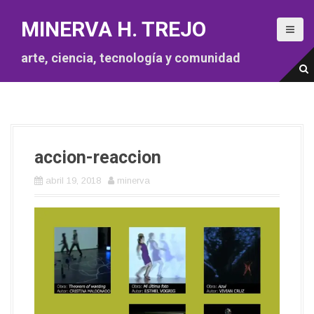
S
a
MINERVA H. TREJO
l
t
arte, ciencia, tecnología y comunidad
a
r
a
l
c
o
accion-reaccion
n
t
abril 19, 2018
minerva
e
n
i
d
o