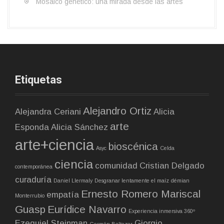
Mosaico genético: una mirada desde las artes
Etiquetas
Alejandro Ortiz
Alejandra Ceriani
Alicia
arte
Esponda
Alicia Sánchez
arte+ciencia
bioscénica
Asyc
Celda
ciencia
comunidad
Cristian Delgado
contemporánea
curaduría
Daniel Llermaly
Desgranar lentamente el maíz
démian
Ernesto Romero Mariscal
empatía
Monterrubio
Guasp
Eurídice Navarro
Experiencia inmersiva 360º
Ezequiel Steinman
Giorgio