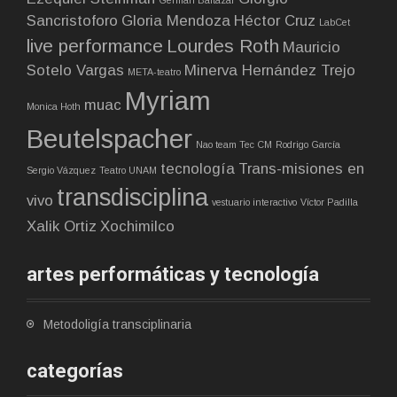
Germán Baltazar
Sancristoforo
Gloria Mendoza
Héctor Cruz
LabCet
live performance
Lourdes Roth
Mauricio
Sotelo Vargas
Minerva Hernández Trejo
META-teatro
Myriam
muac
Monica Hoth
Beutelspacher
Nao team Tec CM
Rodrigo García
tecnología
Trans-misiones en
Sergio Vázquez
Teatro UNAM
transdisciplina
vivo
vestuario interactivo
Víctor Padilla
Xalik Ortiz
Xochimilco
artes performáticas y tecnología
Metodoligía transciplinaria
categorías