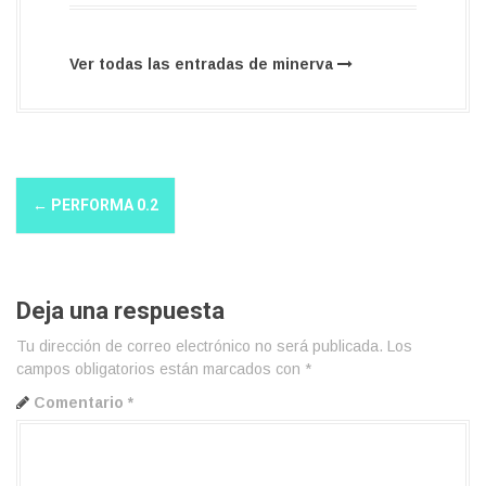
Ver todas las entradas de minerva
N
←
PERFORMA 0.2
a
v
e
Deja una respuesta
g
Tu dirección de correo electrónico no será publicada.
Los
a
campos obligatorios están marcados con
*
c
Comentario
*
i
ó