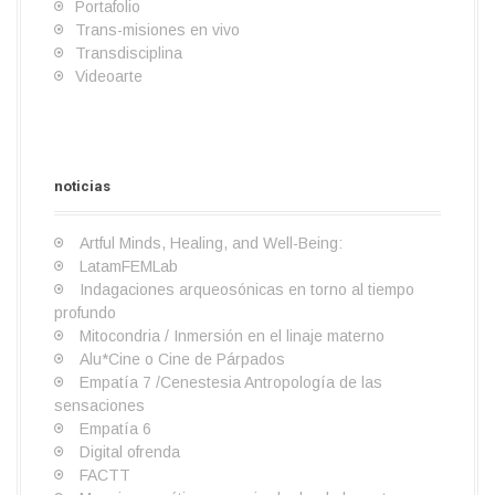
Portafolio
Trans-misiones en vivo
Transdisciplina
Videoarte
S
I
B
O
a
L
e
n
i
b
r
a
noticias
m
v
o
r
t
b
b
e
s
a
e
o
l
s
c
+
r
Artful Minds, Healing, and Well-Being:
a
t
é
c
a
LatamFEMLab
n
i
n
i
t
Indagaciones arqueosónicas en torno al tiempo
z
g
i
e
o
profundo
a
a
c
n
r
Mitocondria / Inmersión en el linaje materno
c
a
c
i
Alu*Cine o Cine de Párpados
i
i
o
Empatía 7 /Cenestesia Antropología de las
ó
a
sensaciones
n
Empatía 6
Digital ofrenda
FACTT