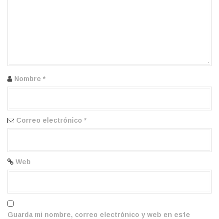
n
d
e
e
n
Nombre
*
t
r
Correo electrónico
*
a
d
a
Web
s
Guarda mi nombre, correo electrónico y web en este