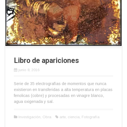
Libro de apariciones
junio 8, 2016
Serie de 35 electrografías de momentos que nunca
existieron en transferidas a alta temperatura en placas
fenolicas (cobre) y procesadas en vinagre blanco,
agua oxigenada y sal.
Investigación
,
Obra
arte
,
ciencia
,
Fotografía