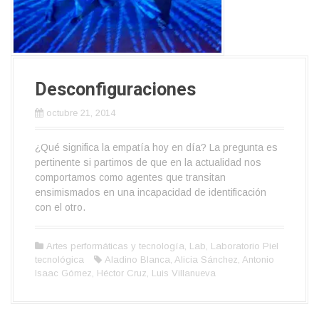
Desconfiguraciones
octubre 21, 2014
¿Qué significa la empatía hoy en día? La pregunta es
pertinente si partimos de que en la actualidad nos
comportamos como agentes que transitan
ensimismados en una incapacidad de identificación
con el otro.
Artes performáticas y tecnología
,
Lab
,
Laboratorio Piel
tecnológica
Aladino Blanca
,
Alicia Sánchez
,
Antonio
Isaac Gómez
,
Héctor Cruz
,
Luis Villanueva