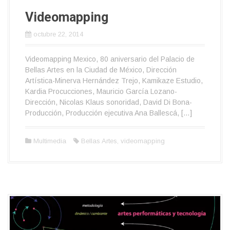
Videomapping
octubre 22, 2014
Videomapping Mexico, 80 aniversario del Palacio de
Bellas Artes en la Ciudad de México, Dirección
Artística-Minerva Hernández Trejo, Kamikaze Estudio,
Kardia Procucciones, Mauricio García Lozano-
Dirección, Nicolas Klaus sonoridad, David Di Bona-
Producción, Producción ejecutiva Ana Ballescá, […]
Multimedia
Bellas Artes
,
videomapping