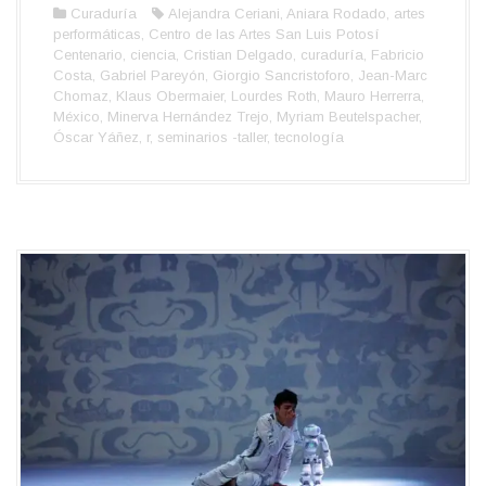
Curaduría
Alejandra Ceriani
,
Aniara Rodado
,
artes
performáticas
,
Centro de las Artes San Luis Potosí
Centenario
,
ciencia
,
Cristian Delgado
,
curaduría
,
Fabricio
Costa
,
Gabriel Pareyón
,
Giorgio Sancristoforo
,
Jean-Marc
Chomaz
,
Klaus Obermaier
,
Lourdes Roth
,
Mauro Herrerra
,
México
,
Minerva Hernández Trejo
,
Myriam Beutelspacher
,
Óscar Yáñez
,
r
,
seminarios -taller
,
tecnología