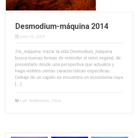
Desmodium-máquina 2014
junio 11, 2014
Zm_máquina: trazar la vida Desmodium_máquina
busca nuevas formas de entender el reino vegetal, de
presentarlo desde una perspectiva que actualice y
haga visibles ciertas características específicas.
Debajo de un capelo se encuentra un ecosistema cuya
[…]
Lab
,
Multimedia
,
Obra