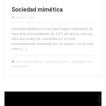
Sociedad mimética
marzo 5, 2014
Sociedad mimética (Poses para seguir caminando) Se
interviene una instalación de 1971 del artista Hersúa,
obra que ya fue por concebida por él como
necesariamente transitada por un cuerpo, y en la cual
éste y […]
Artes performáticas y tecnología
,
Lab
,
Laboratorio Piel
tecnológica