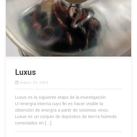
Luxus
marzo 24, 2014
Luxus es la siguiente etapa de la investigación
U=energía interna cuyo fin es hacer visible la
obtención de energía a partir de sistemas vivos.
Luxus es un conjuto de depósitos de tierrra húmeda
conectados en […]