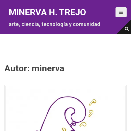
S
a
MINERVA H. TREJO
l
t
arte, ciencia, tecnología y comunidad
a
r
a
l
c
o
n
Autor:
minerva
t
e
n
i
d
o