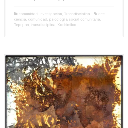
comunidad
,
Investigación
,
Transdisciplina
arte
,
ciencia
,
comunidad
,
psicología social comunitaria
,
Tepepan
,
transdisciplina
,
Xochimilco