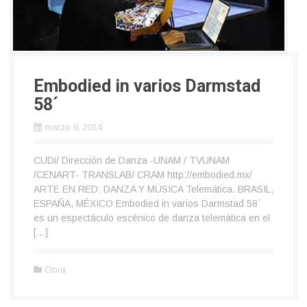
Embodied in varios Darmstad
58´
marzo 6, 2014
CUDi/ Dirección de Danza -UNAM / TVUNAM
/CENART- TRANSLAB/ CRAM http://embodied.mx/
ARTE EN RED: DANZA Y MÚSICA Telemática. BRASIL,
ESPAÑA, MÉXICO Embodied in varios Darmstad 58´
es un espectáculo escénico de danza telemática en el
[…]
Obra