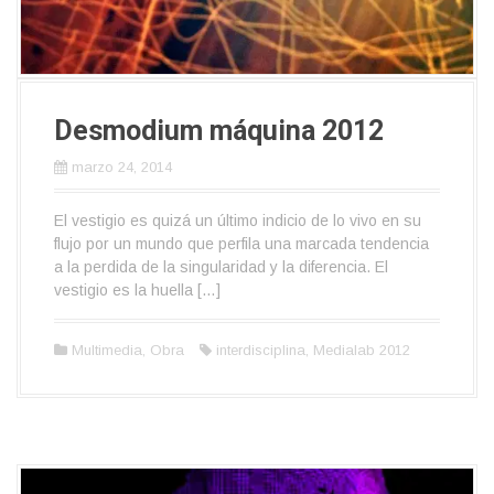
Desmodium máquina 2012
marzo 24, 2014
El vestigio es quizá un último indicio de lo vivo en su
flujo por un mundo que perfila una marcada tendencia
a la perdida de la singularidad y la diferencia. El
vestigio es la huella […]
Multimedia
,
Obra
interdisciplina
,
Medialab 2012