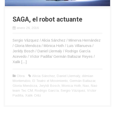
SAGA, el robot actuante
enero 26, 2016
Sergio Vázquez / Alicia Sánchez / Minerva Hernández
/ Gloria Mendoza / Mónica Hoth / Luis Villanueva /
Jerildy Bosch / Daniel Llermaly / Rodrigo García
Acevedo / Víctor Padilla/ Germán Baltazar Reyes /
Xalik […]
Obra
Alicia Sánchez
,
Daniel Llermaly
,
démian
Monterrubio
,
El Teatro el Movimiento
,
Germán Baltazar
,
Gloria Mendoza
,
Jeryldi Bosch
,
Monica Hoth
,
Nao
,
Nao
team Tec CM
,
Rodrigo García
,
Sergio Vázquez
,
Víctor
Padilla
,
Xalik Ortiz