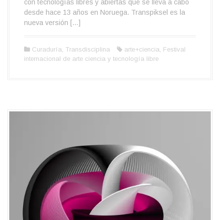
con tecnologías libres y abiertas que se lleva a cabo
desde hace 13 años en Noruega. Transpiksel es la
nueva versión […]
Curaduría
,
Transdisciplina
arte+ciencia
,
Festival
internacional de arte ciencia y tecnología libre