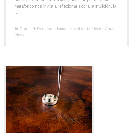
partícipes de un todo, frágil y único. Aquí su gesto
metafórico nos invita a reflexionar sobra la intuición, la
[…]
Obra
Desgranar lentamente el maíz
,
Héctor Cruz
,
Maco